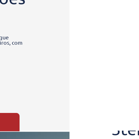
 que
eiros, com
3te