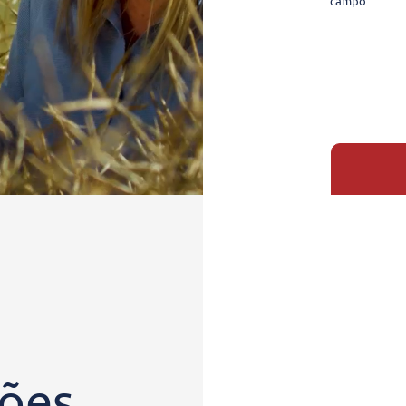
campo
ções