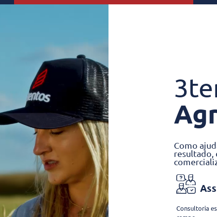
3te
Agr
Como ajuda
resultado,
comerciali
Assi
Consultoria e