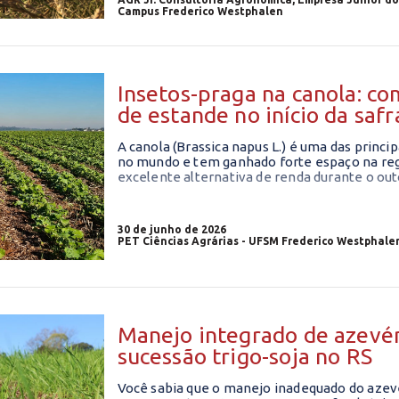
Campus Frederico Westphalen
Insetos-praga na canola: co
de estande no início da safr
A canola (Brassica napus L.) é uma das princi
no mundo e tem ganhado forte espaço na reg
excelente alternativa de renda durante o ou
30 de junho de 2026
PET Ciências Agrárias - UFSM Frederico Westphale
Manejo integrado de azevé
sucessão trigo-soja no RS
Você sabia que o manejo inadequado do azev