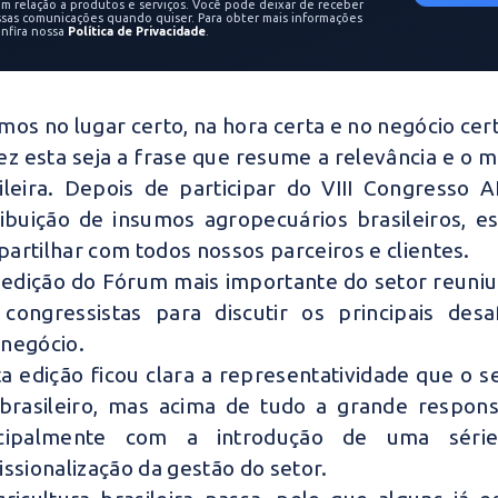
m relação a produtos e serviços. Você pode deixar de receber
ssas comunicações quando quiser. Para obter mais informações
onfira nossa
Política de Privacidade
.
mos no lugar certo, na hora certa e no negócio cert
ez esta seja a frase que resume a relevância e o 
ileira. Depois de participar do VIII Congress
ribuição de insumos agropecuários brasileiros, 
artilhar com todos nossos parceiros e clientes.
 edição do Fórum mais importante do setor reuniu
congressistas para discutir os principais desa
negócio.
a edição ficou clara a representatividade que o
brasileiro, mas acima de tudo a grande respons
ncipalmente com a introdução de uma série
issionalização da gestão do setor.