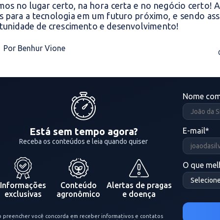
mos no lugar certo, na hora certa e no negócio certo! 
is para a tecnologia em um futuro próximo, e sendo ass
tunidade de crescimento e desenvolvimento!
Por Benhur Vione
Nome com
Está sem tempo agora?
E-mail
*
Receba os conteúdos e leia quando quiser
O que melh
Informações
Conteúdo
Alertas de pragas
exclusivas
agronômico
e doença
o preencher você concorda em receber informativos e contatos