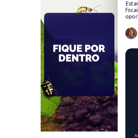
Esta
foca
opor
A