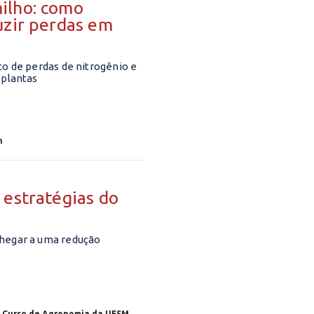
ilho: como
uzir perdas em
co de perdas de nitrogênio e
 plantas
n
 estratégias do
chegar a uma redução
o Curso de Agronomia da UFSM