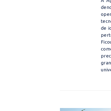
A Ag
deno
oper
tecn
de i
pert
Fico
com
prec
gra
univ