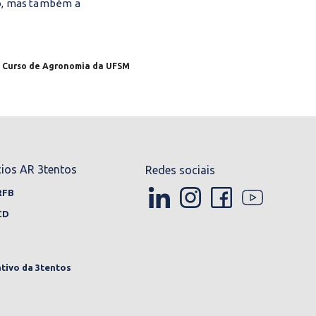
go, mas também a
o Curso de Agronomia da UFSM
cios AR 3tentos
Redes sociais
RFB
CD
tivo da 3tentos