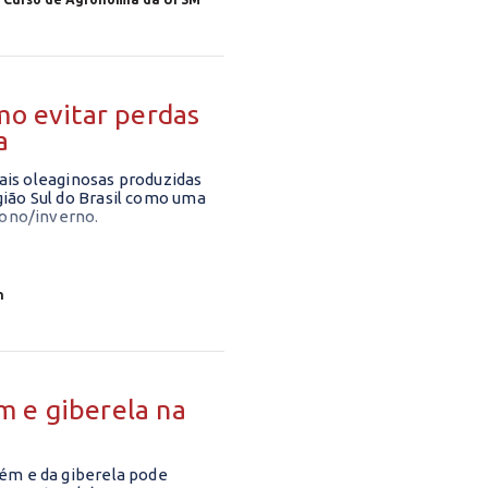
mo evitar perdas
a
pais oleaginosas produzidas
ião Sul do Brasil como uma
tono/inverno.
n
m e giberela na
ém e da giberela pode