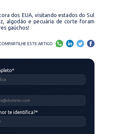
tora dos EUA, visitando estados do Sul
oz, algodão e pecuária de corte foram
res gaúchos!
COMPARTILHE ESTE ARTIGO
pleto
*
or te identifica?
*