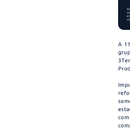
A
co
e
c
A 11
grup
3Ten
Prod
Impu
ref
some
esta
com 
comp