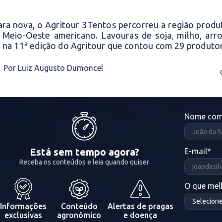
ara nova, o Agritour 3Tentos percorreu a região produ
 Meio-Oeste americano. Lavouras de soja, milho, arr
 na 11ª edição do Agritour que contou com 29 produto
Por Luiz Augusto Dumoncel
Nome com
Está sem tempo agora?
E-mail
*
Receba os conteúdos e leia quando quiser
O que melh
Informações
Conteúdo
Alertas de pragas
exclusivas
agronômico
e doença