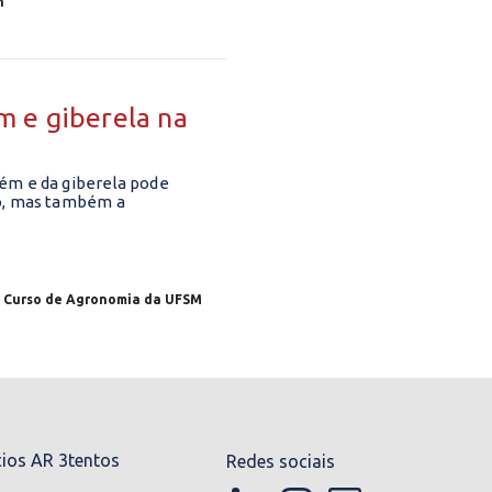
n
m e giberela na
ém e da giberela pode
go, mas também a
o Curso de Agronomia da UFSM
cios AR 3tentos
Redes sociais