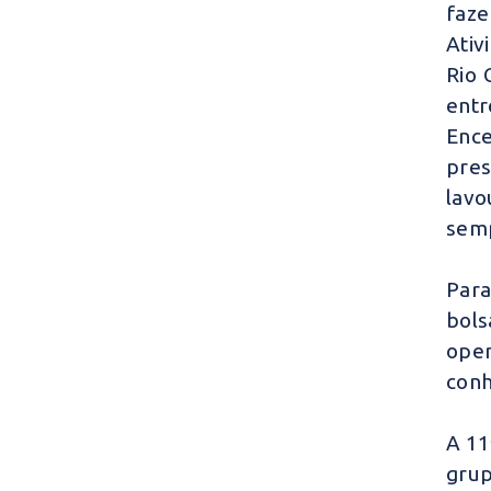
faz
Ativ
Rio 
entr
Ence
pres
lavo
semp
Para
bols
oper
conh
A 11
grup