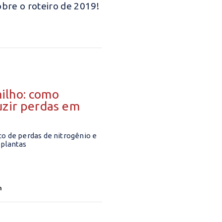
bre o roteiro de 2019!
ilho: como
uzir perdas em
co de perdas de nitrogênio e
 plantas
n