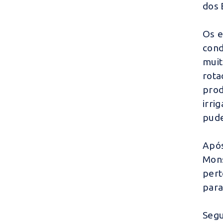
dos 
Os e
cond
muit
rota
pro
irri
pude
Após
Mons
pert
para
Segu