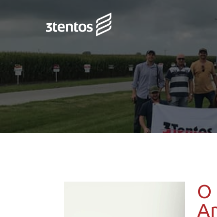
O 
Am