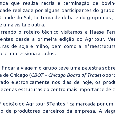
enda que realiza recria e terminação de bovi
idade realizada por alguns participantes do gru
Grande do Sul, foi tema de debate do grupo nos 
e uma visita e outra.
rrando o roteiro técnico visitamos a Haase Fa
entes desde a primeira edição do Agritour. Ve
uras de soja e milho, bem como a infraestrutura
re impressiona a todos.
 findar a viagem o grupo teve uma palestra sobr
a de Chicago (
CBOT – Chicago Board of Trade
) opor
ado eletronicamente nos dias de hoje, os prod
ecer as estruturas do centro mais importante de 
ª edição do Agritour 3Tentos fica marcada por um 
o de produtores parceiros da empresa. A via