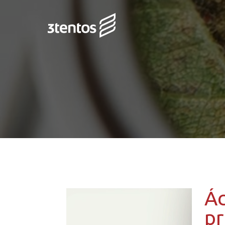
Ác
pr