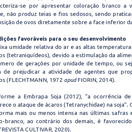
cteriza-se por apresentar coloração branco a 
e, não produz teias e fios sedosos, sendo praticam
sição de ovos diretamente sobre a face inferior d
ições favoráveis para o seu desenvolvimento
ixa umidade relativa do ar e as altas temperatu
os (tetraniquídeos), devido a estimulação da ali
mero de gerações por unidade de tempo, ou sej
 de prejudicar a atividade de agentes que pro
ros
(FLECHTMANN, 1972
apud
FIORIN, 2014).
orme a Embrapa Soja (2012), “a ocorrência de 
rece o ataque de ácaros (Tetranychidae) na soja”
orma mais ou menos intensa nas últimas safras e 
o-branco, ao contrário dos demais, é favoreci
d
REVISTA CULTIVAR, 2020).