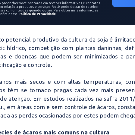
o preencher você concorda em receber informativos e contatos
m relação a produtos e serviços. Você pode deixar de receber
ssas comunicações quando quiser. Para obter mais informações
onfira nossa
Política de Privacidade
.
to potencial produtivo da cultura da soja é limita
cit hídrico, competição com plantas daninhas, defi
as e doenças que podem ser minimizados a par
tificação e controle.
nos mais secos e com altas temperaturas, como
os têm se tornado pragas cada vez mais presen
de atenção.
Em estudos realizados na safra 2011/
ul, em áreas com e sem controle de ácaros, const
izada as perdas ocasionadas por estes podem chega
cies de ácaros mais comuns na cultura