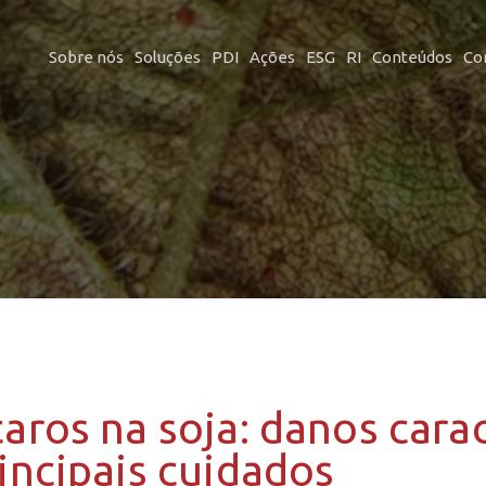
Sobre nós
Soluções
PDI
Ações
ESG
RI
Conteúdos
Co
aros na soja: danos carac
incipais cuidados