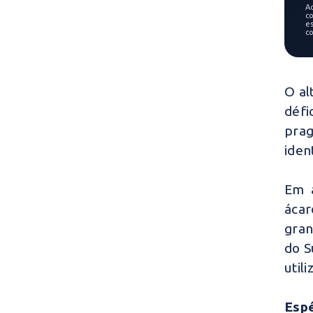
A
co
e
c
O al
défi
prag
iden
Em a
ácar
gran
do S
util
Espé