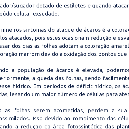
ador/sugador dotado de estiletes e quando ataca
eúdo celular exsudado.
rimeiros sintomas do ataque de ácaros é a color
olos atacados, pois estes ocasionam redução e es
ssar dos dias as folhas adotam a coloração amar
loração marrom devido a oxidação dos pontos que
ndo a população de ácaros é elevada, podemos
eriormente, a queda das folhas, sendo facilment
esse hídrico. Em períodos de déficit hídrico, os
das, lesando um maior número de células para ate
s as folhas serem acometidas, perdem a sua 
assimilados. Isso devido ao rompimento das célu
ando a redução da área fotossintética das pl