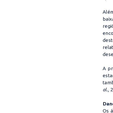
Além
baix
regi
enco
dest
rel
dese
A pr
esta
tamb
al.,
2
Dan
Os á