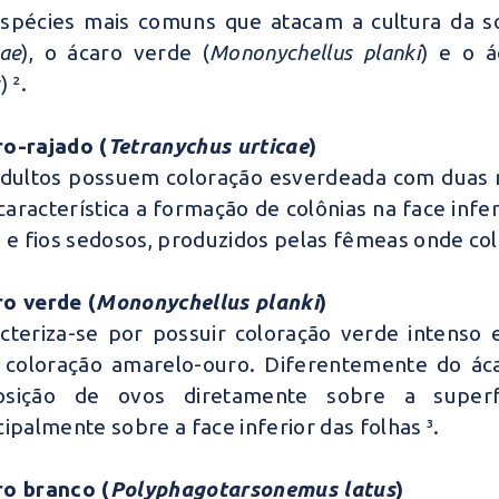
spécies mais comuns que atacam a cultura da so
cae
), o ácaro verde (
Mononychellus planki
) e o á
s
) ².
o-rajado (
Tetranychus urticae
)
dultos possuem coloração esverdeada com duas 
característica a formação de colônias na face infer
s e fios sedosos, produzidos pelas fêmeas onde co
o verde (
Mononychellus planki
)
cteriza-se por possuir coloração verde intenso 
coloração amarelo-ouro. Diferentemente do ácar
osição de ovos diretamente sobre a superf
cipalmente sobre a face inferior das folhas ³.
o branco (
Polyphagotarsonemus latus
)