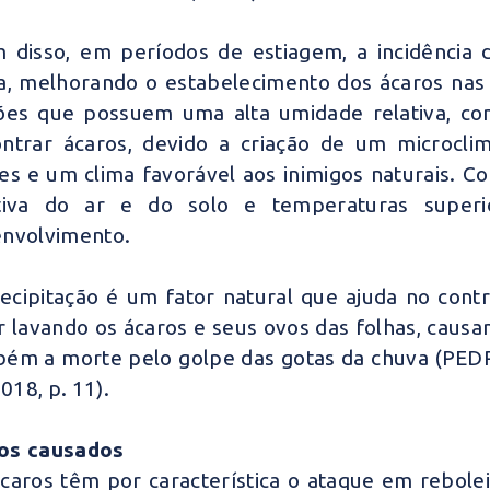
 disso, em períodos de estiagem, a incidência 
a, melhorando o estabelecimento dos ácaros nas 
ões que possuem uma alta umidade relativa, c
ntrar ácaros, devido a criação de um microcli
es e um clima favorável aos inimigos naturais. C
ativa do ar e do solo e temperaturas supe
nvolvimento.
ecipitação é um fator natural que ajuda no contr
r lavando os ácaros e seus ovos das folhas, cau
ém a morte pelo golpe das gotas da chuva
(PED
018, p. 11).
os causados
caros têm por característica o ataque em rebole