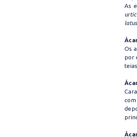
As e
urti
latu
Ácar
Os a
por 
teia
Ácar
Cara
com 
dep
prin
Ácar