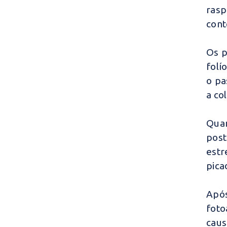
rasp
cont
Os p
folí
o pa
a co
Qua
post
estr
pica
Apó
foto
caus