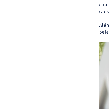
quan
caus
Além
pela