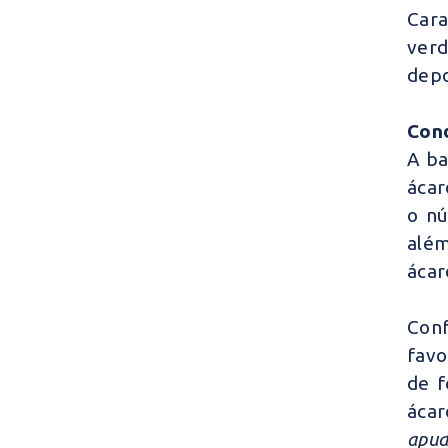
Cara
verd
depo
Cond
A ba
ácar
o nú
além
áca
Conf
favo
de f
ácar
apu