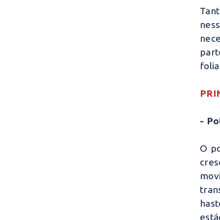
Tant
ness
nece
part
foli
PRI
- Po
O po
cres
mov
tran
hast
está