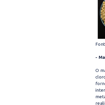
Font
- M
O ma
clor
for
int
meta
real