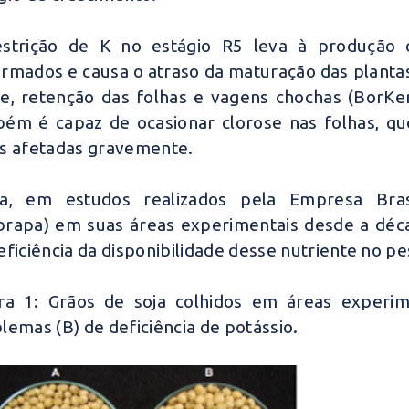
estrição de K no estágio R5 leva à produção
rmados e causa o atraso da maturação das plant
e, retenção das folhas e vagens chochas (BorKert
ém é capaz de ocasionar clorose nas folhas, qu
s afetadas gravemente.
da, em estudos realizados pela Empresa Bras
rapa) em suas áreas experimentais desde a déca
eficiência da disponibilidade desse nutriente no p
ra 1: Grãos de soja colhidos em áreas exper
lemas (B) de deficiência de potássio.