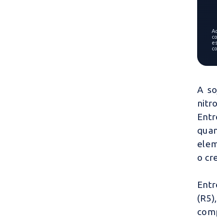
A
co
e
c
A so
nitr
Ent
quan
elem
o cr
Entr
(R5)
comp