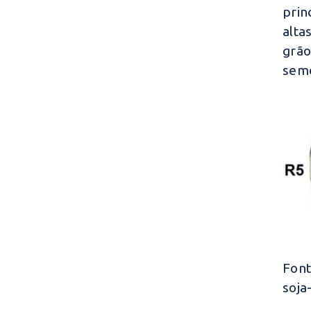
prin
alta
grão
sem
Fon
soja