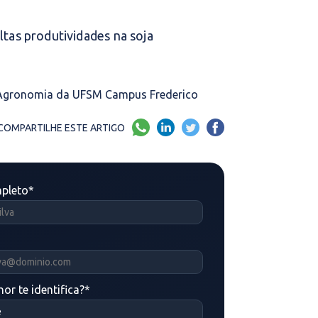
altas produtividades na soja
e Agronomia da UFSM Campus Frederico
COMPARTILHE ESTE ARTIGO
pleto
*
or te identifica?
*