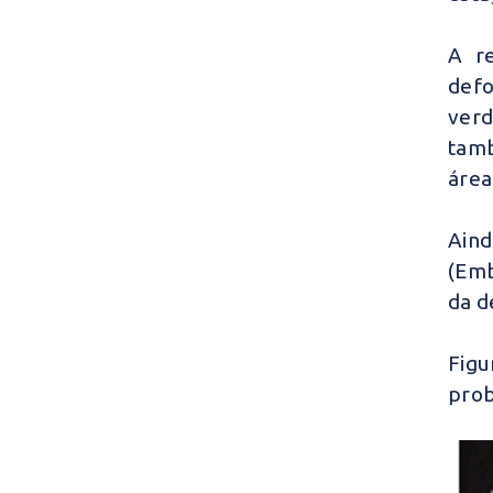
A r
defo
verd
tamb
área
Ain
(Emb
da d
Figu
prob