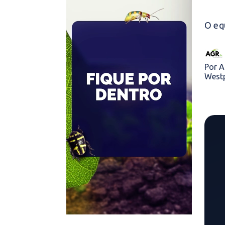
O equ
Por A
West