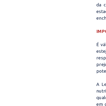
da c
est
ench
IMP
É vá
est
resp
prej
pote
A Le
nutr
qual
em q