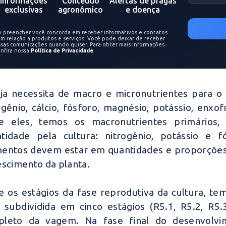
Informações
Conteúdo
Alertas de pragas
exclusivas
agronômico
e doença
o preencher você concorda em receber informativos e contatos
m relação a produtos e serviços. Você pode deixar de receber
ssas comunicações quando quiser. Para obter mais informações
onfira nossa
Política de Privacidade
.
ja necessita de macro e micronutrientes para 
ogênio, cálcio, fósforo, magnésio, potássio, enxo
re eles, temos os macronutrientes primário
tidade pela cultura: nitrogênio, potássio e f
entos devem estar em quantidades e proporções
escimento da planta.
e os estágios da fase reprodutiva da cultura, t
, subdividida em cinco estágios (R5.1, R5.2, R5
leto da vagem. Na fase final do desenvolvim