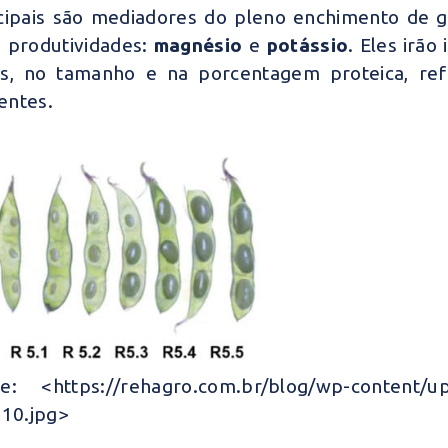
cipais são mediadores do pleno enchimento de gr
s produtividades:
magnésio
e
potássio
. Eles irão
s, no tamanho e na porcentagem proteica, re
entes.
te: <
https://rehagro.com.br/blog/wp-content/up
-10.jpg
>