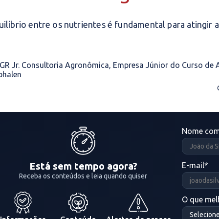
ilíbrio entre os nutrientes é fundamental para atingir 
GR Jr. Consultoria Agronômica, Empresa Júnior do Curso d
phalen
Nome com
Está sem tempo agora?
E-mail
*
Receba os conteúdos e leia quando quiser
O que melh