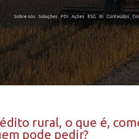
Sobre nós
Soluções
PDI
Ações
ESG
RI
Conteúdos
Co
édito rural, o que é, co
em pode pedir?