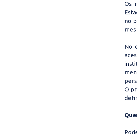
Os r
Esta
no p
mesm
No e
ace
inst
meno
pers
O pr
defi
Quem
Pode