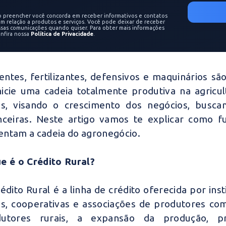
o preencher você concorda em receber informativos e contatos
m relação a produtos e serviços. Você pode deixar de receber
ssas comunicações quando quiser. Para obter mais informações
onfira nossa
Política de Privacidade
.
ntes, fertilizantes, defensivos e maquinários sã
nicie uma cadeia totalmente produtiva na agricu
is, visando o crescimento dos negócios, buscam
nceiras. Neste artigo vamos te explicar como f
ntam a cadeia do agronegócio.
e é o Crédito Rural?
édito Rural é a linha de crédito oferecida por ins
is, cooperativas e associações de produtores com
dutores rurais, a expansão da produção, pr