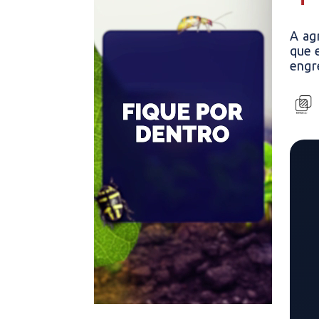
A ag
que 
engr