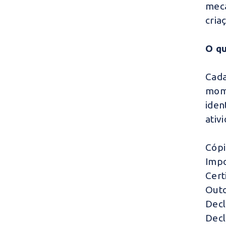
meca
cria
O qu
Cada
mome
ide
ativ
Cópi
Impo
Cert
Outo
Decl
Decl