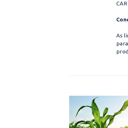
CAR 
Con
As l
para
prod