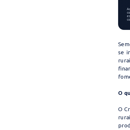
A
co
e
c
Seme
se i
rura
fina
fome
O qu
O Cr
rura
pro