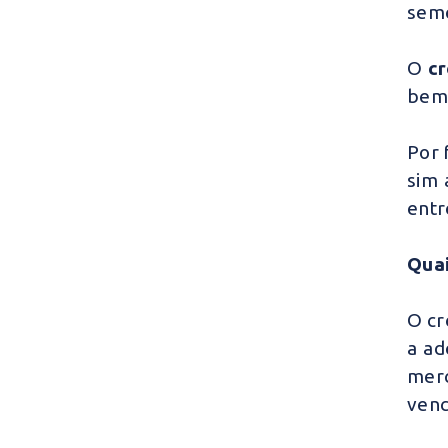
seme
O
cr
bem 
Por 
sim 
entr
Quai
O cr
a ad
merc
venc