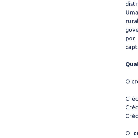
dist
Uma 
rura
gove
por 
capt
Quai
O cr
Créd
Créd
Créd
O
c